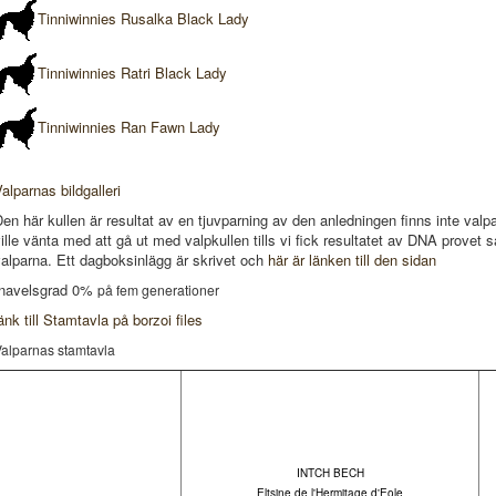
Tinniwinnies Rusalka Black Lady
Tinniwinnies Ratri Black Lady
Tinniwinnies Ran Fawn Lady
alparnas bildgalleri
en här kullen är resultat av en tjuvparning av den anledningen finns inte val
ille vänta med att gå ut med valpkullen tills vi fick resultatet av DNA provet 
alparna. Ett dagboksinlägg är skrivet och
här är länken till den sidan
Inavelsgrad 0%
på fem generationer
änk till Stamtavla på borzoi files
alparnas stamtavla
INTCH BECH
Eltsine de l'Hermitage d'Eole