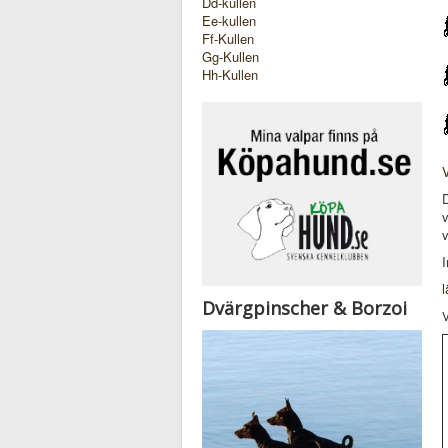
Dd-kullen
Ee-kullen
Ff-Kullen
Gg-Kullen
Hh-Kullen
V
D
v
v
l
Dvärgpinscher & Borzoi
V