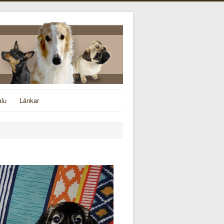
alu
Länkar