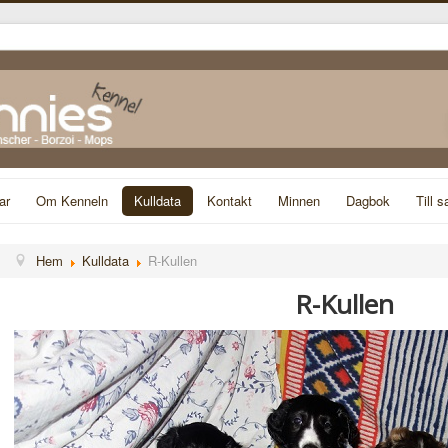
ar
Om Kenneln
Kulldata
Kontakt
Minnen
Dagbok
Till s
Hem
Kulldata
R-Kullen
R-Kullen