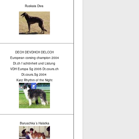
Ruskaia Diva
DECH DEVDHCH DELCCH
European corsing champion 2004
Dt.ch f schönheit und Listung
VDH Europa Sg 2005 Dt.cours.ch
Dt.cours.Sg 2004
Katz Rhythm of the Night
Baruschka´s Halatka