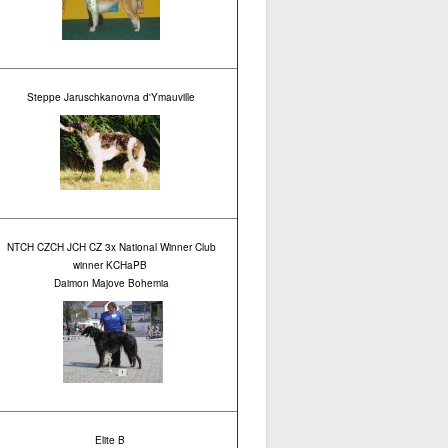
Steppe Jaruschkanovna d'Ymauville
NTCH CZCH JCH CZ 3x National Winner Club
winner KCHaPB
Daimon Majove Bohemia
Elite B