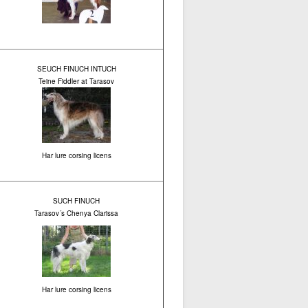
SEUCH FINUCH INTUCH
Teine Fiddler at Tarasov
Har lure corsing licens
SUCH FINUCH
Tarasov´s Chenya Clarissa
Har lure corsing licens