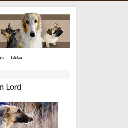
alu
Länkar
n Lord