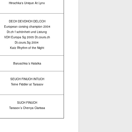
Hinschka's Unique At Lynx
DECH DEVDHCH DELCCH
European corsing champion 2004
Dt.ch f schönheit und Listung
VDH Europa Sg 2005 Dt.cours.ch
Dt.cours.Sg 2004
Katz Rhythm of the Night
Baruschka´s Halatka
SEUCH FINUCH INTUCH
Teine Fiddler at Tarasov
SUCH FINUCH
Tarasov´s Chenya Clarissa