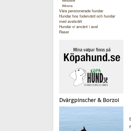
Winstone
Winona
Våra pensionerade hundar
Hundar hos fodervärd och hundar
med avelsrätt
Hundar vi använt i avel
Raser
Dvärgpinscher & Borzoi
B