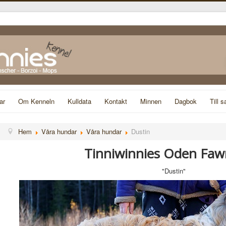
ar
Om Kenneln
Kulldata
Kontakt
Minnen
Dagbok
Till s
Hem
Våra hundar
Våra hundar
Dustin
Tinniwinnies Oden Faw
"Dustin"