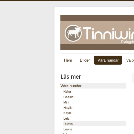
Hem
Bilder
Våra hundar
Valp
Läs mer
Våra hundar
Keira
Cassie
Mini
Haylie
Kayla
Leia
Dustin
Leona