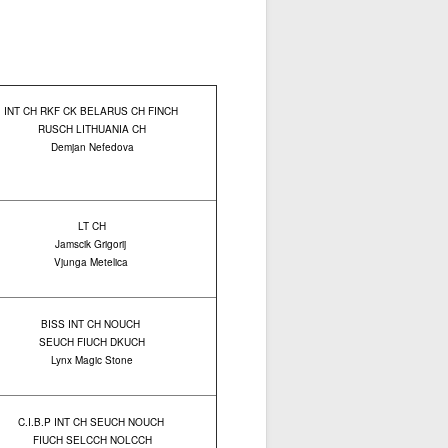
INT CH RKF CK BELARUS CH FINCH
RUSCH LITHUANIA CH
Demjan Nefedova
LT CH
Jamscik Grigorij
Vjunga Metelica
BISS INT CH NOUCH
SEUCH FIUCH DKUCH
Lynx Magic Stone
C.I.B.P INT CH SEUCH NOUCH
FIUCH SELCCH NOLCCH