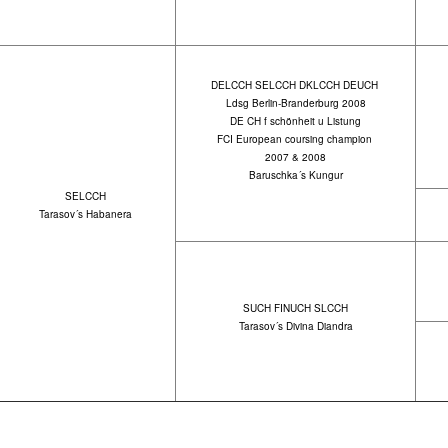
DELCCH SELCCH DKLCCH DEUCH
Ldsg Berlin-Branderburg 2008
DE CH f schönheit u Listung
FCI European coursing champion
2007 & 2008
Baruschka´s Kungur
SELCCH
Tarasov´s Habanera
SUCH FINUCH SLCCH
Tarasov´s Divina Diandra