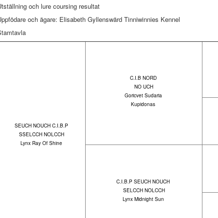
tställning och lure coursing resultat
Uppfödare och ägare: Elisabeth Gyllenswärd Tinniwinnies Kennel
Stamtavla
C.I.B NORD
NO UCH
Goricvet Sudaria
Kupidonas
SEUCH NOUCH C.I.B.P
SSELCCH NOLCCH
Lynx Ray Of Shine
C.I.B.P SEUCH NOUCH
SELCCH NOLCCH
Lynx Midnight Sun