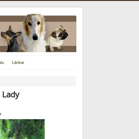
alu
Länkar
d Lady
a