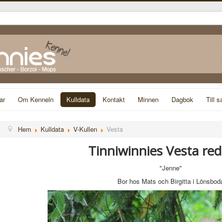
ar
Om Kenneln
Kulldata
Kontakt
Minnen
Dagbok
Till s
Hem
Kulldata
V-Kullen
Vesta
Tinniwinnies Vesta re
"Jenne"
Bor hos Mats och Birgitta i Lönsbod