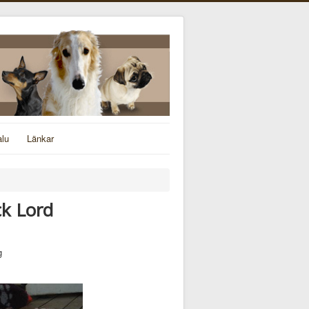
alu
Länkar
ck Lord
g