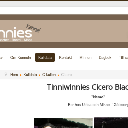
ar
Om Kenneln
Kulldata
Kontakt
Minnen
Dagbok
Till s
Hem
Kulldata
C-kullen
Cicero
Tinniwinnies Cicero Bla
"Nemo"
Bor hos Ulrica och Mikael i Götebor