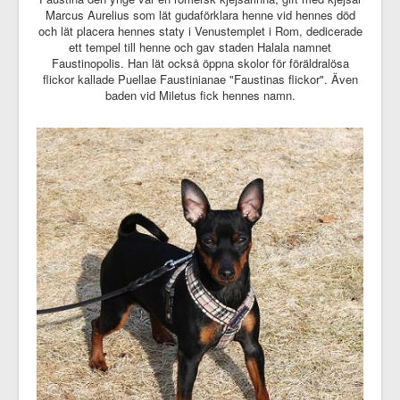
Marcus Aurelius som lät gudaförklara henne vid hennes död
och lät placera hennes staty i Venustemplet i Rom, dedicerade
ett tempel till henne och gav staden Halala namnet
Faustinopolis. Han lät också öppna skolor för föräldralösa
flickor kallade Puellae Faustinianae "Faustinas flickor". Även
baden vid Miletus fick hennes namn.