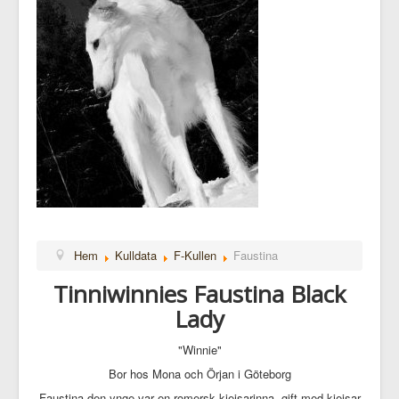
Hem
Kulldata
F-Kullen
Faustina
Tinniwinnies Faustina Black
Lady
"Winnie"
Bor hos Mona och Örjan i Göteborg
Faustina den ynge var en romersk kjejsarinna, gift med kjejsar