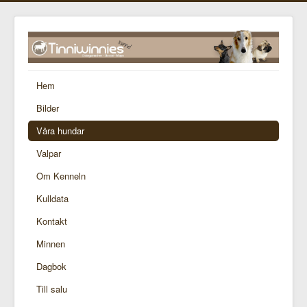
Hem
Bilder
Våra hundar
Valpar
Om Kenneln
Kulldata
Kontakt
Minnen
Dagbok
Till salu