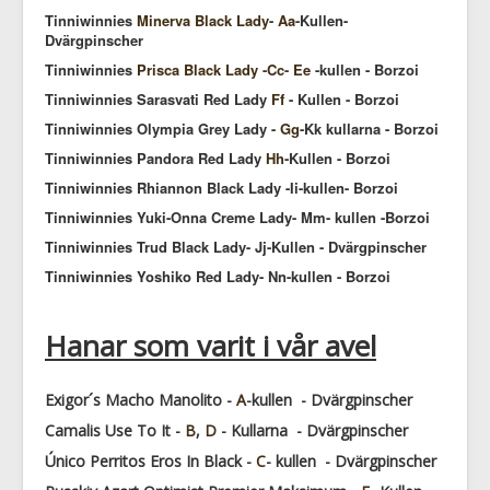
Tinniwinnies
Minerva Black Lady
-
Aa
-Kullen-
Dvärgpinscher
Tinniwinnies
Prisca Black Lady
-
Cc
-
Ee
-kullen - Borzoi
Tinniwinnies Sarasvati Red Lady
Ff
- Kullen - Borzoi
Tinniwinnies Olympia Grey Lady -
Gg
-Kk kullarna - Borzoi
Tinniwinnies Pandora Red Lady
Hh
-Kullen - Borzoi
Tinniwinnies Rhiannon Black Lady -Ii-kullen- Borzoi
Tinniwinnies Yuki-Onna Creme Lady- Mm- kullen -Borzoi
Tinniwinnies Trud Black Lady- Jj-Kullen - Dvärgpinscher
Tinniwinnies Yoshiko Red Lady- Nn-kullen - Borzoi
Hanar som varit i vår avel
Exigor´s Macho Manolito -
A
-kullen - Dvärgpinscher
Camalis Use To It -
B
,
D
- Kullarna - Dvärgpinscher
Único Perritos Eros In Black -
C
- kullen - Dvärgpinscher