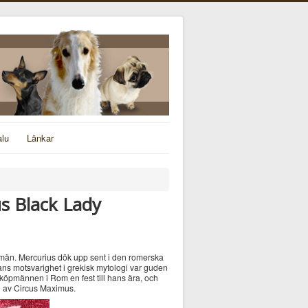
alu
Länkar
s Black Lady
pmän. Mercurius dök upp sent i den romerska
ns motsvarighet i grekisk mytologi var guden
köpmännen i Rom en fest till hans ära, och
n av Circus Maximus.