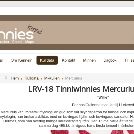
ar
Om Kenneln
Kulldata
Kontakt
Minnen
Dagbok
Till s
Hem
Kulldata
M-Kullen
Mercurius
LRV-18 Tinniwinnies Mercuriu
"Willie"
Bor hos Gutienne med familj i Lekeryd
Mercurius var i romersk mytologi en gud som var skyddspatron för handel och kö
mytologin, han brukar avbildas med en bevingad hjälm och bevingade sandaler. Ha
Hermes, som han övertog många karaktärsdrag ifrån. Den 15 maj varje år firade 
samma dag 495.f.kr. invigdes hans första tempel i närhete